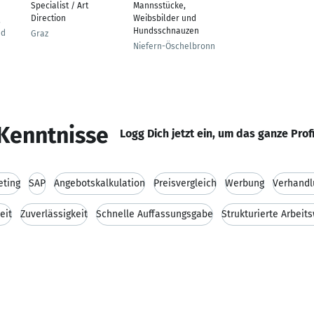
Specialist / Art
Mannsstücke,
Direction
Weibsbilder und
,
Hundsschnauzen
nd
Graz
Niefern-Öschelbronn
Kenntnisse
Logg Dich jetzt ein, um das ganze Prof
eting
SAP
Angebotskalkulation
Preisvergleich
Werbung
Verhandl
eit
Zuverlässigkeit
Schnelle Auffassungsgabe
Strukturierte Arbeit