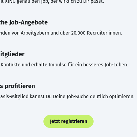
t XING genau den Job, der wirklich zu Dir passt.
che Job-Angebote
inden von Arbeitgebern und über 20.000 Recruiter·innen.
itglieder
Kontakte und erhalte Impulse für ein besseres Job-Leben.
s profitieren
asis-Mitglied kannst Du Deine Job-Suche deutlich optimieren.
Jetzt registrieren