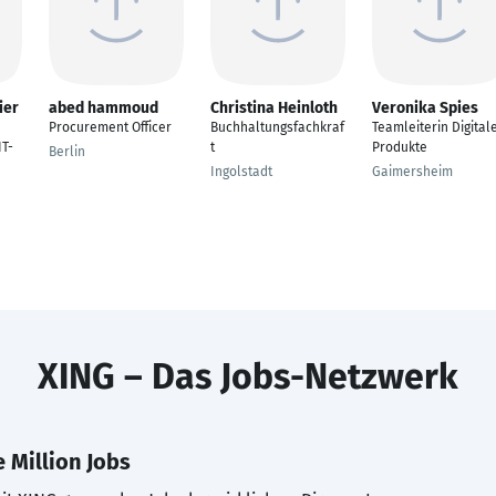
ier
abed hammoud
Christina Heinloth
Veronika Spies
Procurement Officer
Buchhaltungsfachkraf
Teamleiterin Digital
IT-
t
Produkte
Berlin
Ingolstadt
Gaimersheim
XING – Das Jobs-Netzwerk
 Million Jobs