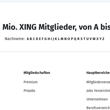
 Mio. XING Mitglieder, von A bi
Nachname:
A
B
C
D
E
F
G
H
I
J
K
L
M
N
O
P
Q
R
S
T
U
V
W
X
Y
Z
Mitgliedschaften
Hauptbereiche
Premium
Mitgliederverz
ProJobs
Jobs Verzeichn
Unternehmen
Berufsverzeich