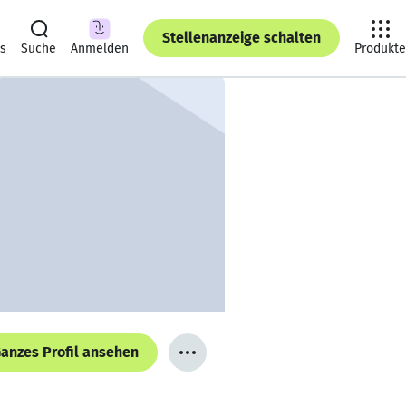
Stellenanzeige schalten
ts
Suche
Anmelden
Produkte
anzes Profil ansehen