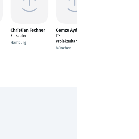
Christian Fechner
Gamze Aydin
PRASANNAKUMAR
SENTHILVEL
e
Einkäufer
IT-
Procurement Analyst
Projektmitarbeiterin
Hamburg
Paris
München