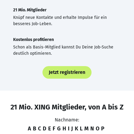
21 Mio. Mitglieder
Knüpf neue Kontakte und erhalte Impulse für ein
besseres Job-Leben.
Kostenlos profitieren
Schon als Basis-Mitglied kannst Du Deine Job-Suche
deutlich optimieren.
Jetzt registrieren
21 Mio. XING Mitglieder, von A bis Z
Nachname:
A
B
C
D
E
F
G
H
I
J
K
L
M
N
O
P