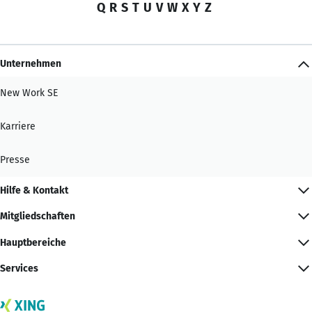
Q
R
S
T
U
V
W
X
Y
Z
Unternehmen
New Work SE
Karriere
Presse
Hilfe & Kontakt
Mitgliedschaften
Hauptbereiche
Services