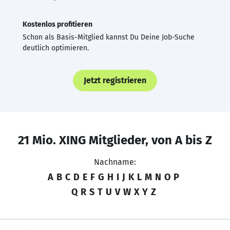
Kostenlos profitieren
Schon als Basis-Mitglied kannst Du Deine Job-Suche
deutlich optimieren.
Jetzt registrieren
21 Mio. XING Mitglieder, von A bis Z
Nachname:
A
B
C
D
E
F
G
H
I
J
K
L
M
N
O
P
Q
R
S
T
U
V
W
X
Y
Z