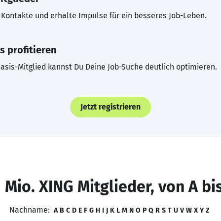
Kontakte und erhalte Impulse für ein besseres Job-Leben.
s profitieren
asis-Mitglied kannst Du Deine Job-Suche deutlich optimieren.
Jetzt registrieren
 Mio. XING Mitglieder, von A bi
Nachname:
A
B
C
D
E
F
G
H
I
J
K
L
M
N
O
P
Q
R
S
T
U
V
W
X
Y
Z