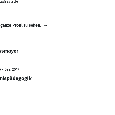
tagesstätte
 ganze Profil zu sehen.
ossmayer
 - Dez. 2019
bnispädagogik