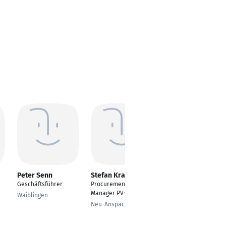
Peter Senn
Stefan Kraemer
Frauke Eversmann
Geschäftsführer
Procurement
Digital Design &
Manager PV+E
Branding
Waiblingen
Neu-Anspach
Münster