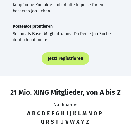
Knüpf neue Kontakte und erhalte Impulse für ein
besseres Job-Leben.
Kostenlos profitieren
Schon als Basis-Mitglied kannst Du Deine Job-Suche
deutlich optimieren.
Jetzt registrieren
21 Mio. XING Mitglieder, von A bis Z
Nachname:
A
B
C
D
E
F
G
H
I
J
K
L
M
N
O
P
Q
R
S
T
U
V
W
X
Y
Z