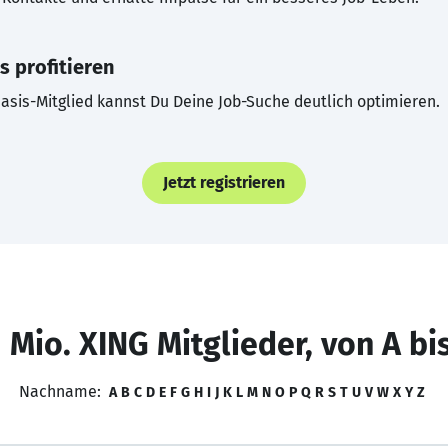
s profitieren
asis-Mitglied kannst Du Deine Job-Suche deutlich optimieren.
Jetzt registrieren
 Mio. XING Mitglieder, von A bi
Nachname:
A
B
C
D
E
F
G
H
I
J
K
L
M
N
O
P
Q
R
S
T
U
V
W
X
Y
Z