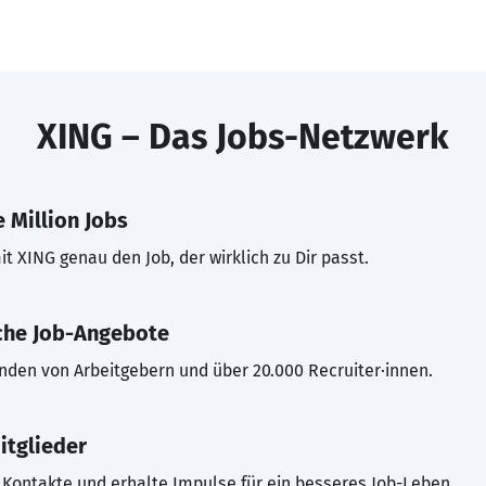
XING – Das Jobs-Netzwerk
 Million Jobs
t XING genau den Job, der wirklich zu Dir passt.
che Job-Angebote
inden von Arbeitgebern und über 20.000 Recruiter·innen.
itglieder
Kontakte und erhalte Impulse für ein besseres Job-Leben.