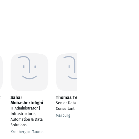
k
Sahar
Thomas Tegtmeier
Hasnain Moavia
Mobashertofighi
Senior Data Analytics
Software Developer
IT Administrator |
Consultant
Bremen, Bremen,
Infrastructure,
Marburg
Germany
Automation & Data
Solutions
Kronberg im Taunus