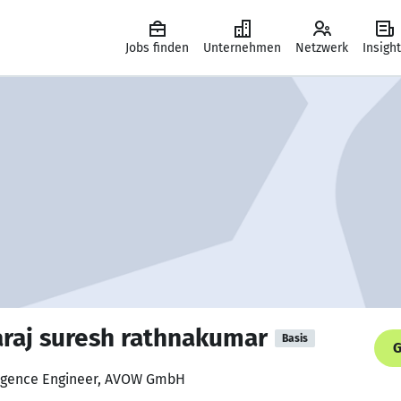
Jobs finden
Unternehmen
Netzwerk
Insigh
araj suresh rathnakumar
Basis
G
lligence Engineer, AVOW GmbH