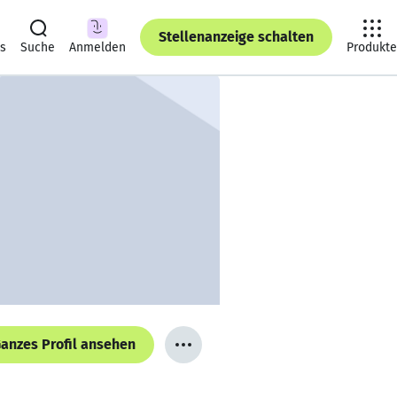
Stellenanzeige schalten
ts
Suche
Anmelden
Produkte
anzes Profil ansehen