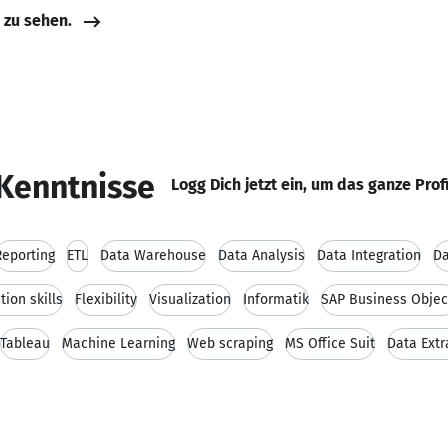
e zu sehen.
Kenntnisse
Logg Dich jetzt ein, um das ganze Prof
Reporting
ETL
Data Warehouse
Data Analysis
Data Integration
Da
ion skills
Flexibility
Visualization
Informatik
SAP Business Objec
Tableau
Machine Learning
Web scraping
MS Office Suit
Data Extr