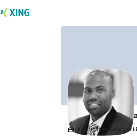
Daniel joshua jay
Angestellt, Business Inte