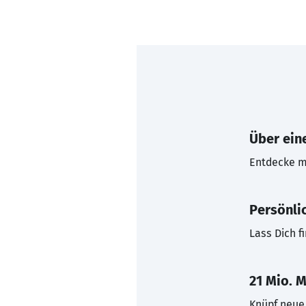
Über eine
Entdecke mi
Persönli
Lass Dich f
21 Mio. M
Knüpf neue 