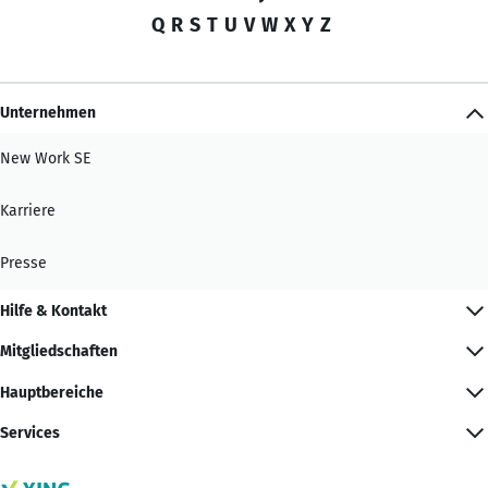
Q
R
S
T
U
V
W
X
Y
Z
Unternehmen
New Work SE
Karriere
Presse
Hilfe & Kontakt
Mitgliedschaften
Hauptbereiche
Services