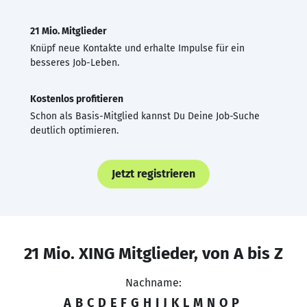
21 Mio. Mitglieder
Knüpf neue Kontakte und erhalte Impulse für ein
besseres Job-Leben.
Kostenlos profitieren
Schon als Basis-Mitglied kannst Du Deine Job-Suche
deutlich optimieren.
Jetzt registrieren
21 Mio. XING Mitglieder, von A bis Z
Nachname:
A
B
C
D
E
F
G
H
I
J
K
L
M
N
O
P