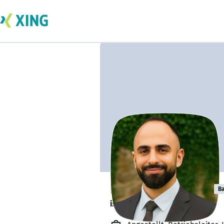
Danilo Di Grazia
Ba
ist offen für Projekte. 🔎