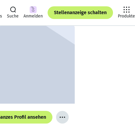
Stellenanzeige schalten
ts
Suche
Anmelden
Produkte
anzes Profil ansehen