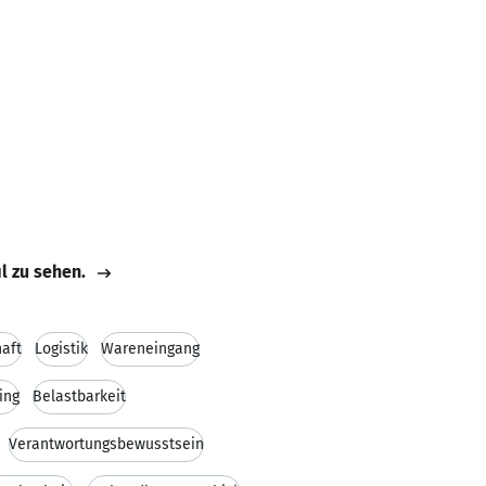
il zu sehen.
haft
Logistik
Wareneingang
ing
Belastbarkeit
Verantwortungsbewusstsein