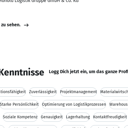
, Honold Logistik Gruppe GmbH & Co. KG
e zu sehen.
Kenntnisse
Logg Dich jetzt ein, um das ganze Prof
ionsfähigkeit
Zuverlässigkeit
Projektmanagement
Materialwirtsc
Starke Persönlichkeit
Optimierung von Logistikprozessen
Warehous
Soziale Kompetenz
Genauigkeit
Lagerhaltung
Kontaktfreudigkeit