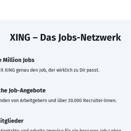
XING – Das Jobs-Netzwerk
 Million Jobs
t XING genau den Job, der wirklich zu Dir passt.
che Job-Angebote
inden von Arbeitgebern und über 20.000 Recruiter·innen.
itglieder
Kontakte und erhalte Impulse für ein besseres Job-Leben.