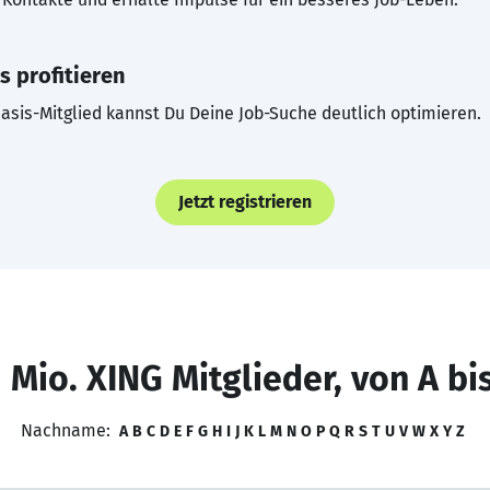
s profitieren
asis-Mitglied kannst Du Deine Job-Suche deutlich optimieren.
Jetzt registrieren
 Mio. XING Mitglieder, von A bi
Nachname:
A
B
C
D
E
F
G
H
I
J
K
L
M
N
O
P
Q
R
S
T
U
V
W
X
Y
Z