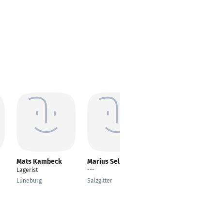
Mats Kambeck
Marius Selonke
Klaus Karlowski
Lagerist
---
Fachkraft für
Lagerlogistik,
Lüneburg
Salzgitter
Logistikmeister IHK
Wetter Ruhr