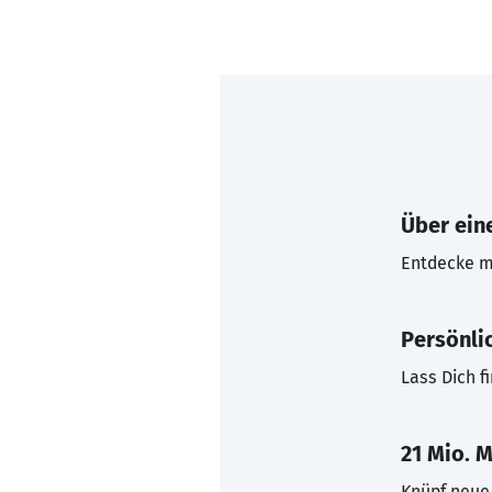
Über eine
Entdecke mi
Persönli
Lass Dich f
21 Mio. M
Knüpf neue 