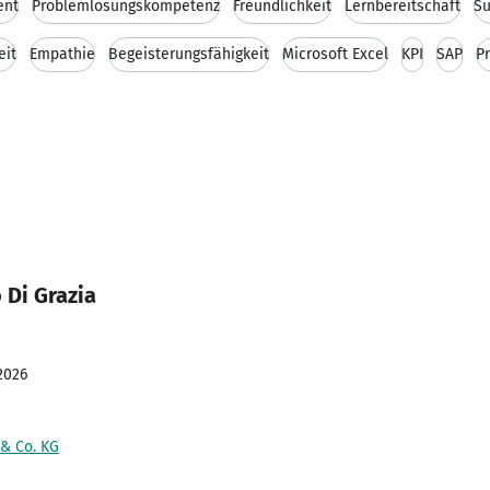
ent
Problemlösungskompetenz
Freundlichkeit
Lernbereitschaft
Su
eit
Empathie
Begeisterungsfähigkeit
Microsoft Excel
KPI
SAP
P
 Di Grazia
2026
& Co. KG