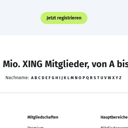
Jetzt registrieren
 Mio. XING Mitglieder, von A bi
Nachname:
A
B
C
D
E
F
G
H
I
J
K
L
M
N
O
P
Q
R
S
T
U
V
W
X
Y
Z
Mitgliedschaften
Hauptbereiche