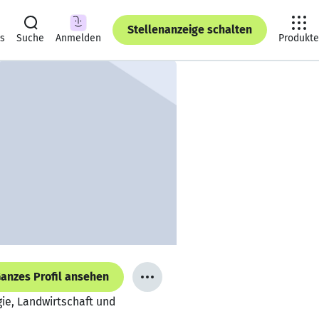
Stellenanzeige schalten
ts
Suche
Anmelden
Produkte
anzes Profil ansehen
gie, Landwirtschaft und