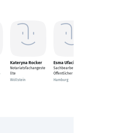
Kateryna Rocker
Esma Ufacikligil
Christian Berr
Notariatsfachangeste
Sachbearbeiter
---
llte
Öffentlicher Dienst
r
Jena
Wöllstein
Hamburg