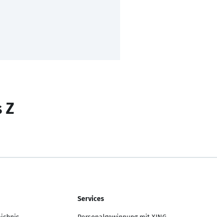
s Z
Services