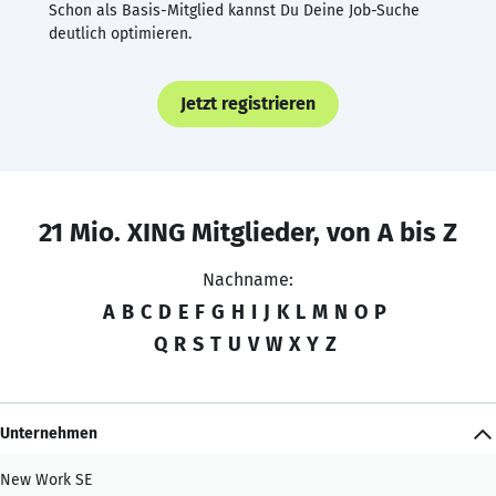
Schon als Basis-Mitglied kannst Du Deine Job-Suche
deutlich optimieren.
Jetzt registrieren
21 Mio. XING Mitglieder, von A bis Z
Nachname:
A
B
C
D
E
F
G
H
I
J
K
L
M
N
O
P
Q
R
S
T
U
V
W
X
Y
Z
Unternehmen
New Work SE