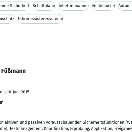
ende Sicherheit
Schaltpläne
Inbetriebnahme
Fehlersuche
Automa
enschutz
Fahrerassistenzsysteme
y Füßmann
, seit Juni 2015
ur
on aktiven und passiven vorausschauenden Sicherheitsfunktionen (Wa
eme), Testmanagement, Koordination, Erprobung, Applikation, Freiga