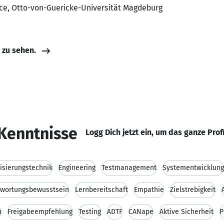
nce, Otto-von-Guericke-Universität Magdeburg
e zu sehen.
Kenntnisse
Logg Dich jetzt ein, um das ganze Prof
isierungstechnik
Engineering
Testmanagement
Systementwicklung
twortungsbewusstsein
Lernbereitschaft
Empathie
Zielstrebigkeit
n
Freigabeempfehlung
Testing
ADTF
CANape
Aktive Sicherheit
P