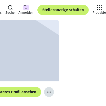
Stellenanzeige schalten
ts
Suche
Anmelden
Produkte
anzes Profil ansehen