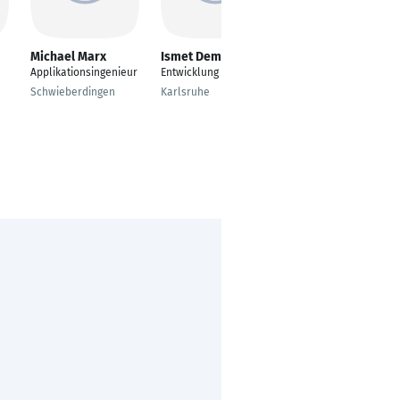
Michael Marx
Ismet Demirdelen
Jürgen Leo Bartsch
Applikationsingenieur
Entwicklung
Softwareingenieur
Schwieberdingen
Karlsruhe
Spenge