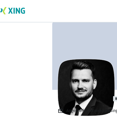
Danny Füßmann
B
Angestellt, Entwicklungsing