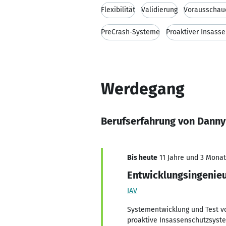
Flexibilität
Validierung
Vorausschau
PreCrash-Systeme
Proaktiver Insass
Werdegang
Berufserfahrung von Dann
Bis heute
11 Jahre und 3 Monate
Entwicklungsingenie
IAV
Systementwicklung und Test v
proaktive Insassenschutzsyst