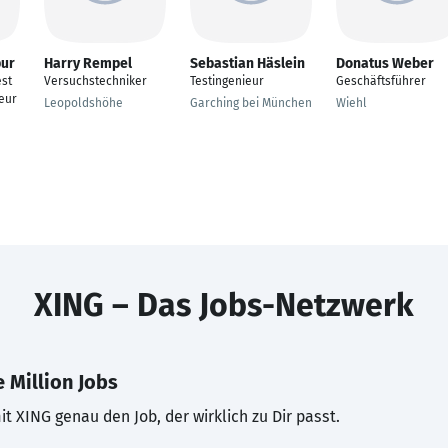
pur
Harry Rempel
Sebastian Häslein
Donatus Weber
est
Versuchstechniker
Testingenieur
Geschäftsführer
eur
Leopoldshöhe
Garching bei München
Wiehl
XING – Das Jobs-Netzwerk
 Million Jobs
t XING genau den Job, der wirklich zu Dir passt.