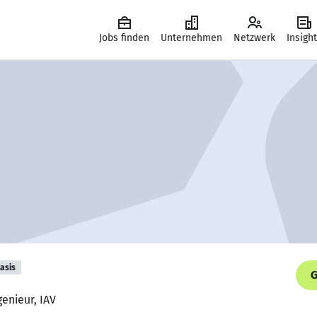
Jobs finden
Unternehmen
Netzwerk
Insigh
asis
G
enieur, IAV