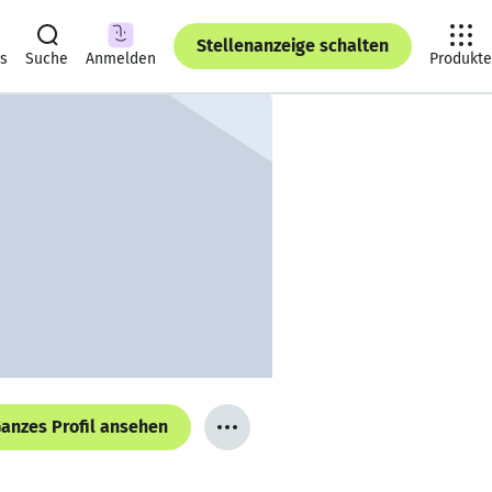
Stellenanzeige schalten
ts
Suche
Anmelden
Produkte
anzes Profil ansehen