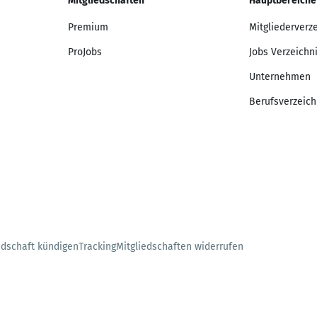
Mitgliedschaften
Hauptbereiche
Premium
Mitgliederverz
ProJobs
Jobs Verzeichn
Unternehmen
Berufsverzeich
edschaft kündigen
Tracking
Mitgliedschaften widerrufen