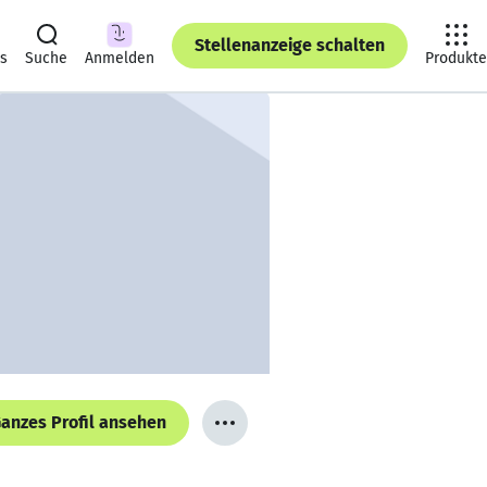
Stellenanzeige schalten
ts
Suche
Anmelden
Produkte
anzes Profil ansehen