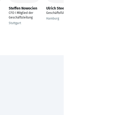
Steffen Nowocien
Ulrich Steenken
Gregor B. Sommer
CFO I Mitglied der
Geschäftsführer
Kaufmännischer
Geschäftsleitung
Geschäftsführer
Hamburg
Stuttgart
Pforzheim