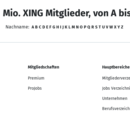
 Mio. XING Mitglieder, von A bi
Nachname:
A
B
C
D
E
F
G
H
I
J
K
L
M
N
O
P
Q
R
S
T
U
V
W
X
Y
Z
Mitgliedschaften
Hauptbereiche
Premium
Mitgliederverz
ProJobs
Jobs Verzeichn
Unternehmen
Berufsverzeich