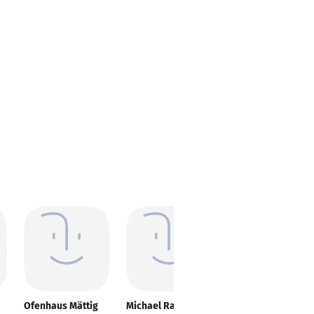
Ofenhaus Mättig
Michael Radler
Ladislava Matas