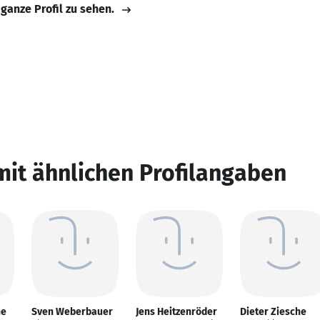
 ganze Profil zu sehen.
mit ähnlichen Profilangaben
he
Sven Weberbauer
Jens Heitzenröder
Dieter Ziesche