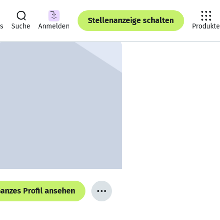
Stellenanzeige schalten
ts
Suche
Anmelden
Produkte
anzes Profil ansehen