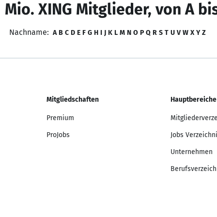
 Mio. XING Mitglieder, von A bi
Nachname:
A
B
C
D
E
F
G
H
I
J
K
L
M
N
O
P
Q
R
S
T
U
V
W
X
Y
Z
Mitgliedschaften
Hauptbereiche
Premium
Mitgliederverz
ProJobs
Jobs Verzeichn
Unternehmen
Berufsverzeich