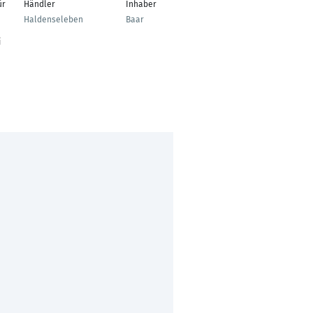
ür
Händler
Inhaber
Immobilienmakler
Haldenseleben
Baar
Frankfurt Am Main
i