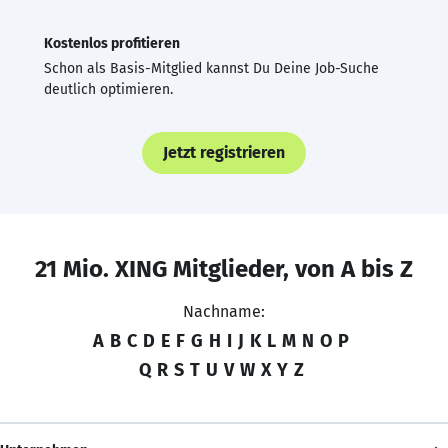
Kostenlos profitieren
Schon als Basis-Mitglied kannst Du Deine Job-Suche
deutlich optimieren.
Jetzt registrieren
21 Mio. XING Mitglieder, von A bis Z
Nachname:
A
B
C
D
E
F
G
H
I
J
K
L
M
N
O
P
Q
R
S
T
U
V
W
X
Y
Z