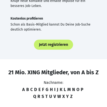
Knüpf neue Kontakte und erhalte Impulse für ein
besseres Job-Leben.
Kostenlos profitieren
Schon als Basis-Mitglied kannst Du Deine Job-Suche
deutlich optimieren.
Jetzt registrieren
21 Mio. XING Mitglieder, von A bis Z
Nachname:
A
B
C
D
E
F
G
H
I
J
K
L
M
N
O
P
Q
R
S
T
U
V
W
X
Y
Z