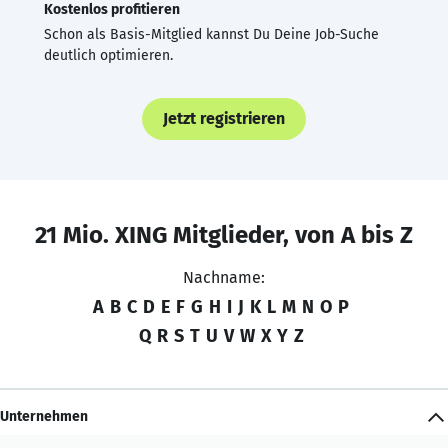
Kostenlos profitieren
Schon als Basis-Mitglied kannst Du Deine Job-Suche
deutlich optimieren.
Jetzt registrieren
21 Mio. XING Mitglieder, von A bis Z
Nachname:
A
B
C
D
E
F
G
H
I
J
K
L
M
N
O
P
Q
R
S
T
U
V
W
X
Y
Z
Unternehmen