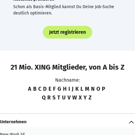
Schon als Basis-Mitglied kannst Du Deine Job-Suche
deutlich optimieren.
Jetzt registrieren
21 Mio. XING Mitglieder, von A bis Z
Nachname:
A
B
C
D
E
F
G
H
I
J
K
L
M
N
O
P
Q
R
S
T
U
V
W
X
Y
Z
Unternehmen
New Work SE