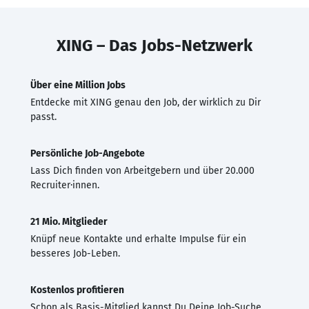
XING – Das Jobs-Netzwerk
Über eine Million Jobs
Entdecke mit XING genau den Job, der wirklich zu Dir
passt.
Persönliche Job-Angebote
Lass Dich finden von Arbeitgebern und über 20.000
Recruiter·innen.
21 Mio. Mitglieder
Knüpf neue Kontakte und erhalte Impulse für ein
besseres Job-Leben.
Kostenlos profitieren
Schon als Basis-Mitglied kannst Du Deine Job-Suche