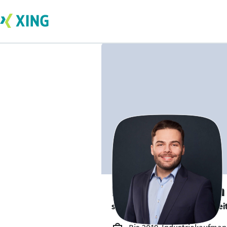
David Budelmann
schreibt an der Abschlussarbei