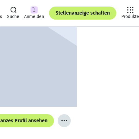
Stellenanzeige schalten
ts
Suche
Anmelden
Produkte
anzes Profil ansehen