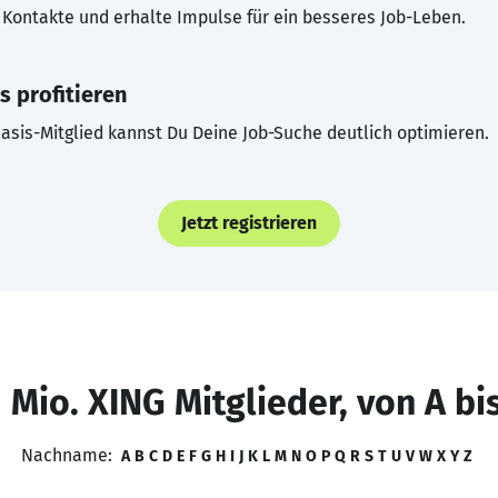
Kontakte und erhalte Impulse für ein besseres Job-Leben.
s profitieren
asis-Mitglied kannst Du Deine Job-Suche deutlich optimieren.
Jetzt registrieren
 Mio. XING Mitglieder, von A bi
Nachname:
A
B
C
D
E
F
G
H
I
J
K
L
M
N
O
P
Q
R
S
T
U
V
W
X
Y
Z