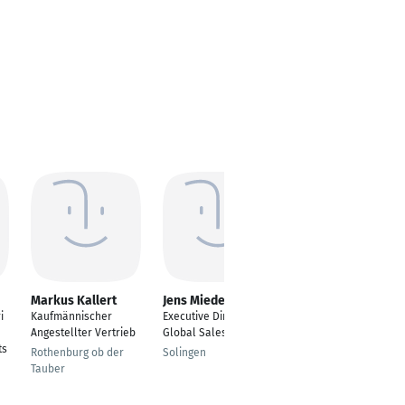
Markus Kallert
Jens Miedek
Niko Schulze
i
Kaufmännischer
Executive Director
Zertifizierter
Angestellter Vertrieb
Global Sales
Verkaufsberater
ts
Rothenburg ob der
Solingen
Dippoldiswalde
Tauber