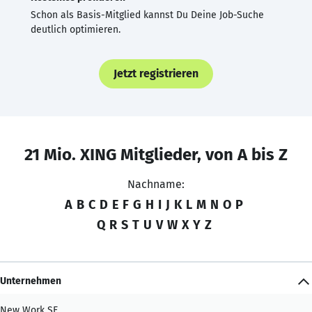
Schon als Basis-Mitglied kannst Du Deine Job-Suche
deutlich optimieren.
Jetzt registrieren
21 Mio. XING Mitglieder, von A bis Z
Nachname:
A
B
C
D
E
F
G
H
I
J
K
L
M
N
O
P
Q
R
S
T
U
V
W
X
Y
Z
Unternehmen
New Work SE