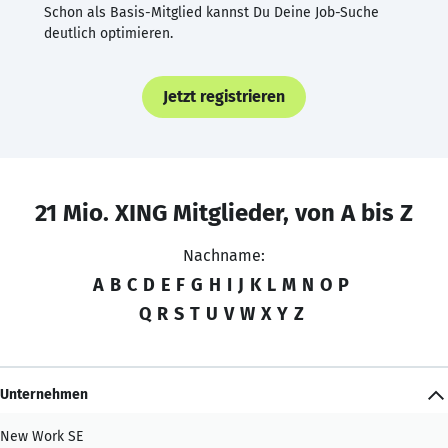
Schon als Basis-Mitglied kannst Du Deine Job-Suche
deutlich optimieren.
Jetzt registrieren
21 Mio. XING Mitglieder, von A bis Z
Nachname:
A
B
C
D
E
F
G
H
I
J
K
L
M
N
O
P
Q
R
S
T
U
V
W
X
Y
Z
Unternehmen
New Work SE