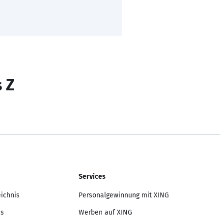
s Z
Services
eichnis
Personalgewinnung mit XING
is
Werben auf XING