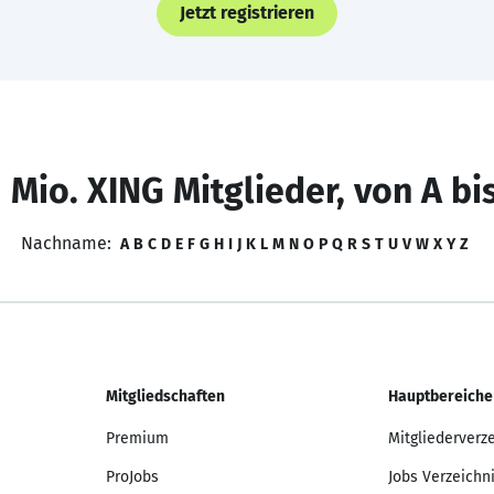
Jetzt registrieren
 Mio. XING Mitglieder, von A bi
Nachname:
A
B
C
D
E
F
G
H
I
J
K
L
M
N
O
P
Q
R
S
T
U
V
W
X
Y
Z
Mitgliedschaften
Hauptbereiche
Premium
Mitgliederverz
ProJobs
Jobs Verzeichn