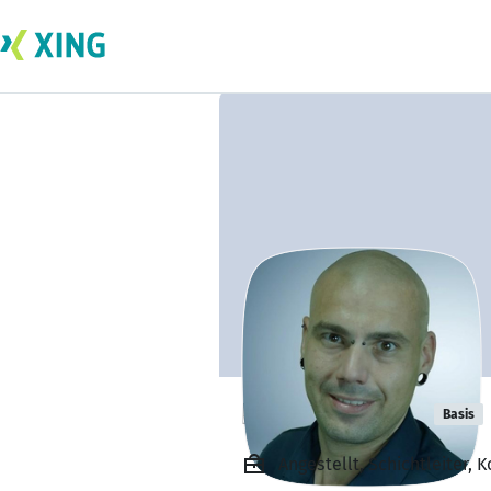
David Delhey
Basis
Angestellt, Schichtleiter,