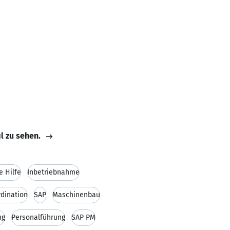
il zu sehen.
e Hilfe
Inbetriebnahme
rdination
SAP
Maschinenbau
ng
Personalführung
SAP PM