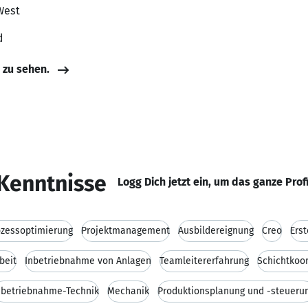
West
d
e zu sehen.
Kenntnisse
Logg Dich jetzt ein, um das ganze Prof
ozessoptimierung
Projektmanagement
Ausbildereignung
Creo
Erst
beit
Inbetriebnahme von Anlagen
Teamleitererfahrung
Schichtkoo
nbetriebnahme-Technik
Mechanik
Produktionsplanung und -steueru