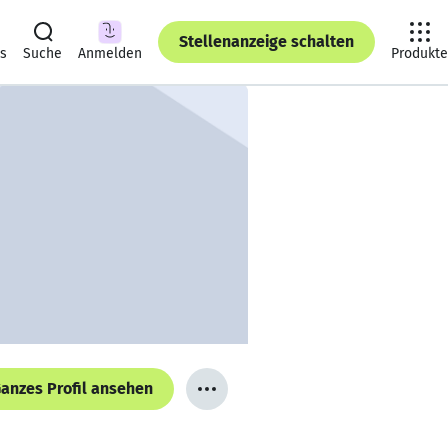
Stellenanzeige schalten
ts
Suche
Anmelden
Produkte
anzes Profil ansehen