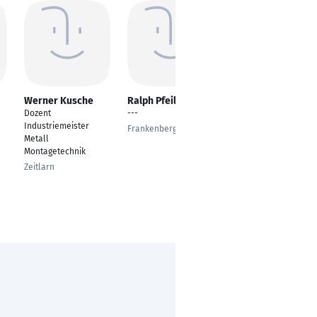
Werner Kusche
Ralph Pfeil
Georg Treise
Dozent
---
---
Industriemeister
Frankenberg
Marienheide
Metall
Montagetechnik
Zeitlarn