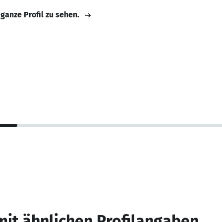
 ganze Profil zu sehen.
mit ähnlichen Profilangaben