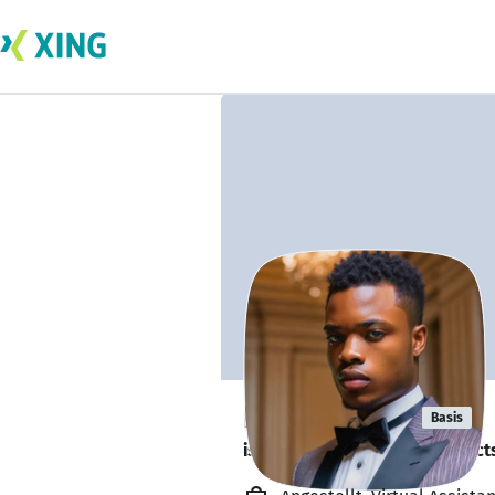
David Derah
Basis
is looking for freelance project