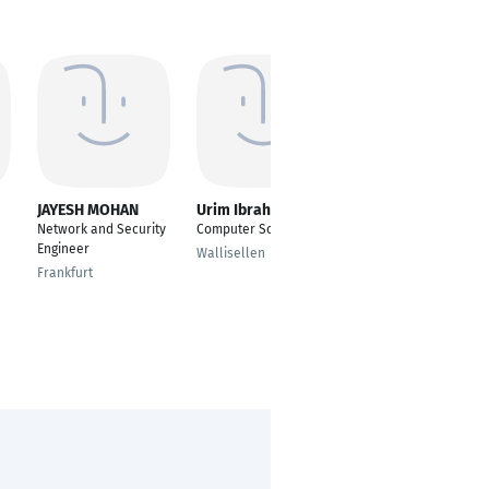
JAYESH MOHAN
Urim Ibrahimi
Ramin Karimi
Network and Security
Computer Science
Netzwerkinfrastruktur
Engineer
und IT Support
Wallisellen
Ingenieur
Frankfurt
Khorramabad