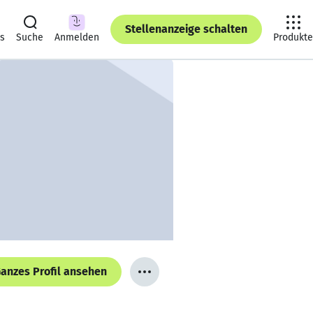
Stellenanzeige schalten
ts
Suche
Anmelden
Produkte
anzes Profil ansehen