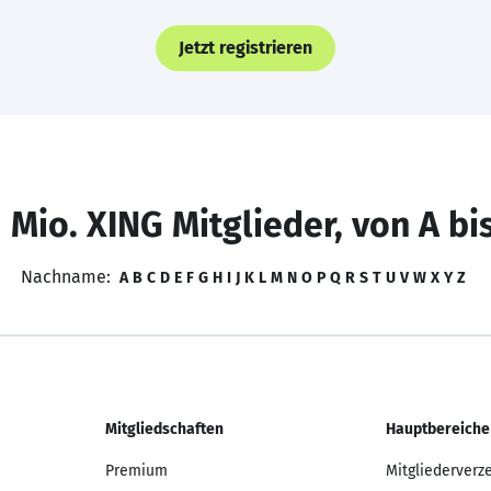
Jetzt registrieren
 Mio. XING Mitglieder, von A bi
Nachname:
A
B
C
D
E
F
G
H
I
J
K
L
M
N
O
P
Q
R
S
T
U
V
W
X
Y
Z
Mitgliedschaften
Hauptbereiche
Premium
Mitgliederverz