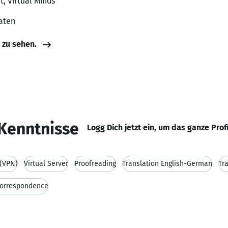
t, Virtual Minds
aaten
e zu sehen.
Kenntnisse
Logg Dich jetzt ein, um das ganze Prof
 (VPN)
Virtual Server
Proofreading
Translation English-German
Tr
correspondence