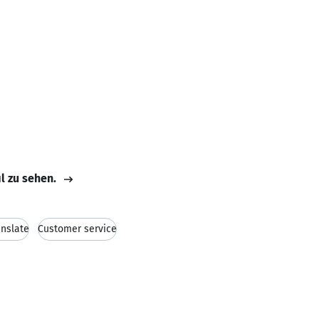
il zu sehen.
anslate
Customer service