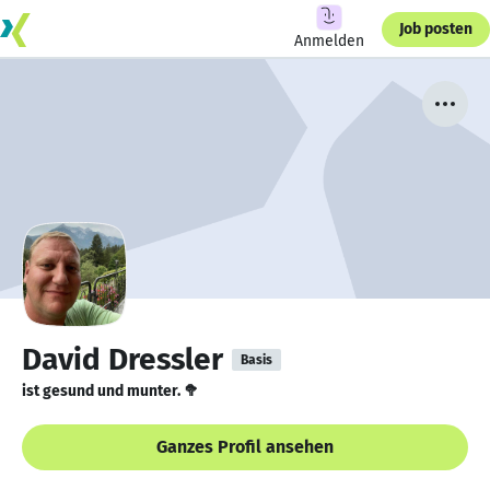
Job posten
Anmelden
David Dressler
Basis
ist gesund und munter. 🥦
Ganzes Profil ansehen