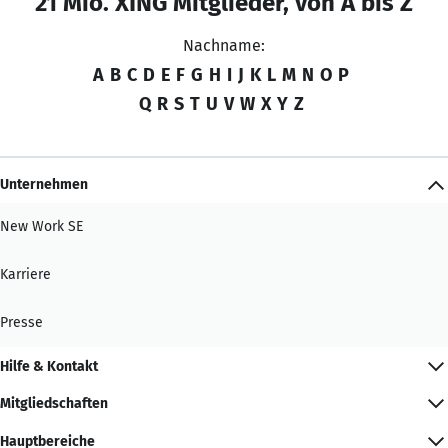
21 Mio. XING Mitglieder, von A bis Z
Nachname:
A
B
C
D
E
F
G
H
I
J
K
L
M
N
O
P
Q
R
S
T
U
V
W
X
Y
Z
Unternehmen
New Work SE
Karriere
Presse
Hilfe & Kontakt
Mitgliedschaften
Hauptbereiche