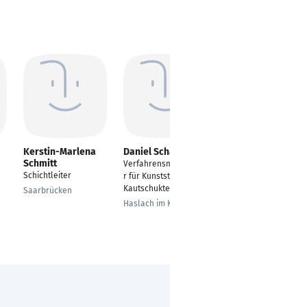
Kerstin-Marlena
Daniel Schatz
Fabian Vasas
Schmitt
Verfahrensmechanike
Einrichter
Schichtleiter
r für Kunststoff- und
Mainburg
Kautschuktechnik
Saarbrücken
Haslach im Kinzigtal