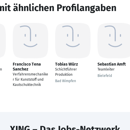
mit ähnlichen Profilangaben
Francisco Tena
Tobias Würz
Sebastian Amft
Sanchez
on
Schichtführer
Teamleiter
Verfahrensmechanike
Produktion
Bielefeld
r für Kunststoff und
Bad Wimpfen
Kautschuktechnik
XING – Das Jobs-Netzwerk