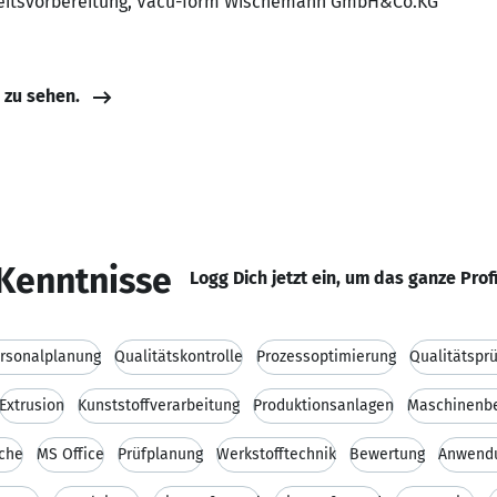
rbeitsvorbereitung, Vacu-form Wischemann GmbH&Co.KG
e zu sehen.
Kenntnisse
Logg Dich jetzt ein, um das ganze Prof
rsonalplanung
Qualitätskontrolle
Prozessoptimierung
Qualitätspr
Extrusion
Kunststoffverarbeitung
Produktionsanlagen
Maschinenb
ache
MS Office
Prüfplanung
Werkstofftechnik
Bewertung
Anwend