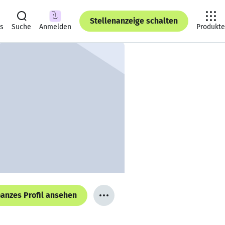
Stellenanzeige schalten
ts
Suche
Anmelden
Produkte
anzes Profil ansehen