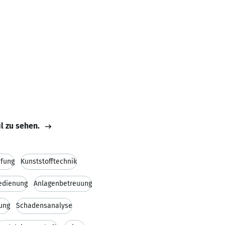
il zu sehen.
üfung
Kunststofftechnik
edienung
Anlagenbetreuung
ung
Schadensanalyse