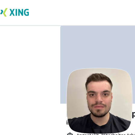
David Holtmannsp
ist offen für Projekte. 🔎