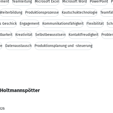
ement
Teamleitung
Microsoft Excel
Microsoft Word
PowerPoint
P
Weiterbildung
Produktionsprozesse
Kautschuktechnologie
Teamfäh
s Geschick
Engagement
Kommunikationsfähigkeit
Flexibilität
Sch
tbarkeit
Kreativität
Selbstbewusstsein
Kontaktfreudigkeit
Proble
re
Datenaustausch
Produktionsplanung und -steuerung
 Holtmannspötter
026