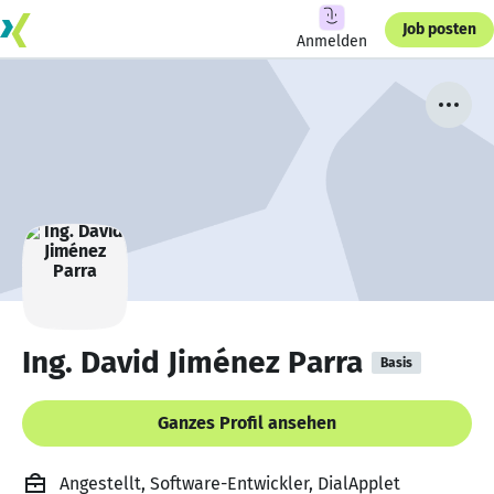
Job posten
Anmelden
Ing. David Jiménez Parra
Basis
Ganzes Profil ansehen
Angestellt, Software-Entwickler, DialApplet