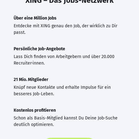
XING – Das Jobs-Netzwerk
Über eine Million Jobs
Entdecke mit XING genau den Job, der wirklich zu Dir
passt.
Persönliche Job-Angebote
Lass Dich finden von Arbeitgebern und über 20.000
Recruiter·innen.
21 Mio. Mitglieder
Knüpf neue Kontakte und erhalte Impulse für ein
besseres Job-Leben.
Kostenlos profitieren
Schon als Basis-Mitglied kannst Du Deine Job-Suche
deutlich optimieren.