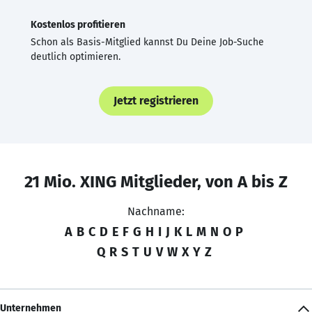
Kostenlos profitieren
Schon als Basis-Mitglied kannst Du Deine Job-Suche
deutlich optimieren.
Jetzt registrieren
21 Mio. XING Mitglieder, von A bis Z
Nachname:
A
B
C
D
E
F
G
H
I
J
K
L
M
N
O
P
Q
R
S
T
U
V
W
X
Y
Z
Unternehmen