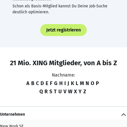
Schon als Basis-Mitglied kannst Du Deine Job-Suche
deutlich optimieren.
Jetzt registrieren
21 Mio. XING Mitglieder, von A bis Z
Nachname:
A
B
C
D
E
F
G
H
I
J
K
L
M
N
O
P
Q
R
S
T
U
V
W
X
Y
Z
Unternehmen
New Work SE