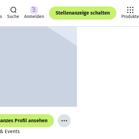
Stellenanzeige schalten
ts
Suche
Anmelden
Produkte
anzes Profil ansehen
 & Events