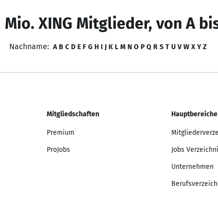
 Mio. XING Mitglieder, von A bi
Nachname:
A
B
C
D
E
F
G
H
I
J
K
L
M
N
O
P
Q
R
S
T
U
V
W
X
Y
Z
Mitgliedschaften
Hauptbereiche
Premium
Mitgliederverz
ProJobs
Jobs Verzeichn
Unternehmen
Berufsverzeich