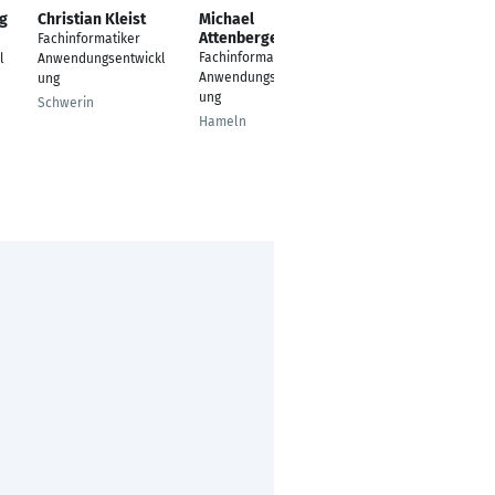
ng
Christian Kleist
Michael
Stefan Behnert
Attenberger
Fachinformatiker
Web Application
Fachinformatiker
l
Anwendungsentwickl
Developer //
Anwendungsentwickl
ung
Fachinformatiker
ung
Anwendungsentwickl
Schwerin
ung
Hameln
Lübeck