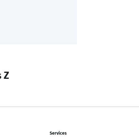
s Z
Services