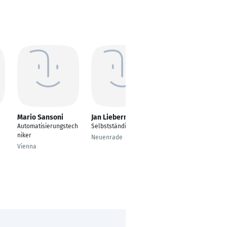
Mario Sansoni
Jan Liebermann
Marcel Pinzer
Automatisierungstech
Selbstständig
Process Engineering
niker
Automation
Neuenrade
Vienna
Eschenbach