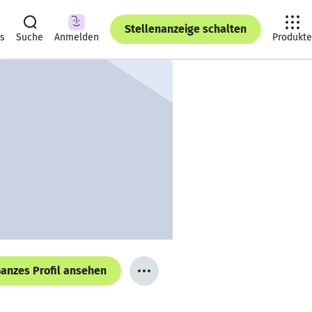
Stellenanzeige schalten
ts
Suche
Anmelden
Produkte
anzes Profil ansehen