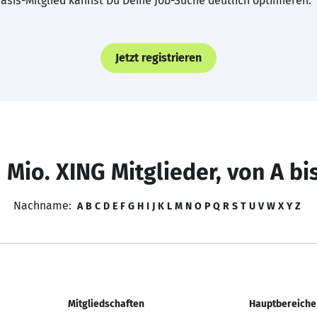
asis-Mitglied kannst Du Deine Job-Suche deutlich optimieren.
Jetzt registrieren
 Mio. XING Mitglieder, von A bi
Nachname:
A
B
C
D
E
F
G
H
I
J
K
L
M
N
O
P
Q
R
S
T
U
V
W
X
Y
Z
Mitgliedschaften
Hauptbereiche