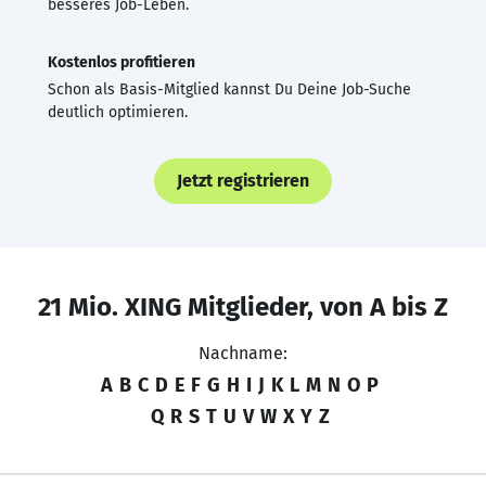
besseres Job-Leben.
Kostenlos profitieren
Schon als Basis-Mitglied kannst Du Deine Job-Suche
deutlich optimieren.
Jetzt registrieren
21 Mio. XING Mitglieder, von A bis Z
Nachname:
A
B
C
D
E
F
G
H
I
J
K
L
M
N
O
P
Q
R
S
T
U
V
W
X
Y
Z