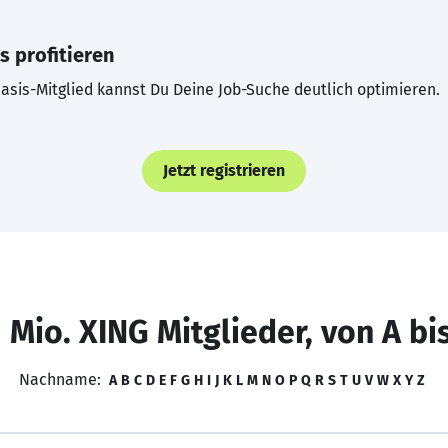
s profitieren
asis-Mitglied kannst Du Deine Job-Suche deutlich optimieren.
Jetzt registrieren
 Mio. XING Mitglieder, von A bi
Nachname:
A
B
C
D
E
F
G
H
I
J
K
L
M
N
O
P
Q
R
S
T
U
V
W
X
Y
Z