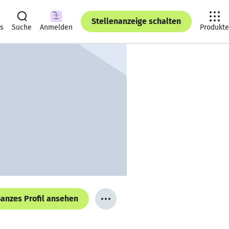
Stellenanzeige schalten
ts
Suche
Anmelden
Produkte
anzes Profil ansehen