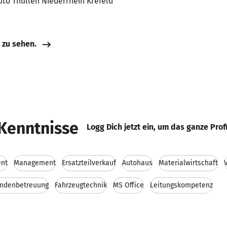
Auto Thüllen Niederrhein Krefeld
e zu sehen.
Kenntnisse
Logg Dich jetzt ein, um das ganze Prof
ent
Management
Ersatzteilverkauf
Autohaus
Materialwirtschaft
ndenbetreuung
Fahrzeugtechnik
MS Office
Leitungskompetenz