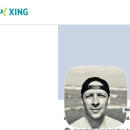
David Vomberg
Bas
sucht ein neues Team-Mitglied