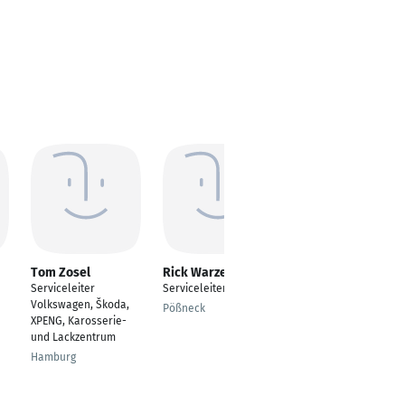
Tom Zosel
Rick Warzel
Christian
Liebwerth
Serviceleiter
Serviceleiter
Serviceleiter
Volkswagen, Škoda,
Pößneck
XPENG, Karosserie-
Hövelhof
und Lackzentrum
Hamburg