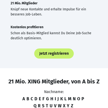
21 Mio. Mitglieder
Knüpf neue Kontakte und erhalte Impulse für ein
besseres Job-Leben.
Kostenlos profitieren
Schon als Basis-Mitglied kannst Du Deine Job-Suche
deutlich optimieren.
Jetzt registrieren
21 Mio. XING Mitglieder, von A bis Z
Nachname:
A
B
C
D
E
F
G
H
I
J
K
L
M
N
O
P
Q
R
S
T
U
V
W
X
Y
Z