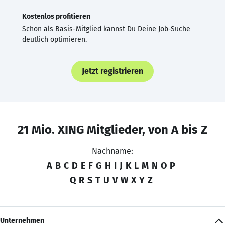
Kostenlos profitieren
Schon als Basis-Mitglied kannst Du Deine Job-Suche
deutlich optimieren.
Jetzt registrieren
21 Mio. XING Mitglieder, von A bis Z
Nachname:
A
B
C
D
E
F
G
H
I
J
K
L
M
N
O
P
Q
R
S
T
U
V
W
X
Y
Z
Unternehmen