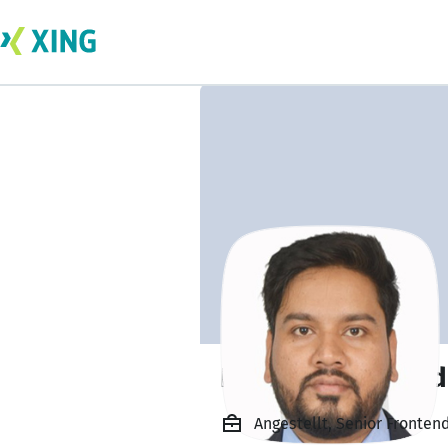
Debaprasad Kund
Angestellt, Senior Fronten