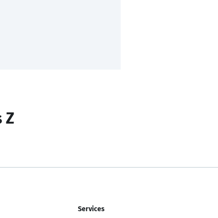
s Z
Services