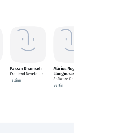
Farzan Khamseh
Màrius Nogueras
Cosmas Onyekwuo
Llongueras
Frontend Developer
---
Software Developer
Tallinn
Lagos
Berlin