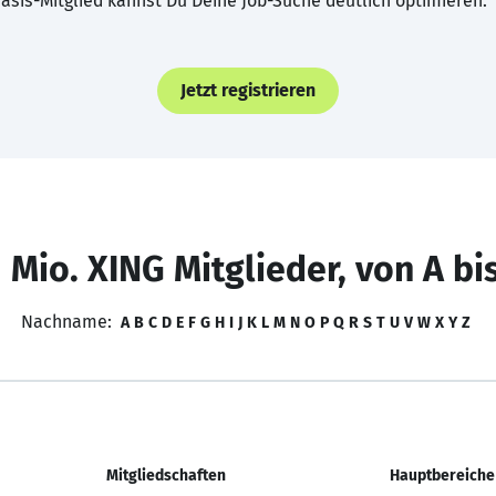
asis-Mitglied kannst Du Deine Job-Suche deutlich optimieren.
Jetzt registrieren
 Mio. XING Mitglieder, von A bi
Nachname:
A
B
C
D
E
F
G
H
I
J
K
L
M
N
O
P
Q
R
S
T
U
V
W
X
Y
Z
Mitgliedschaften
Hauptbereiche