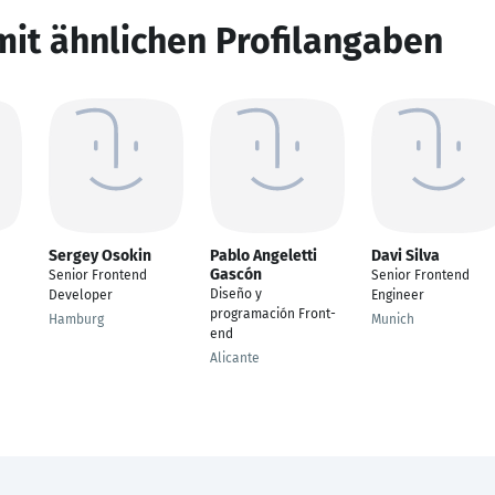
mit ähnlichen Profilangaben
Sergey Osokin
Pablo Angeletti
Davi Silva
Gascón
Senior Frontend
Senior Frontend
Diseño y
Developer
Engineer
programación Front-
Hamburg
Munich
end
Alicante