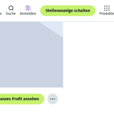
Stellenanzeige schalten
ts
Suche
Anmelden
Produkte
anzes Profil ansehen