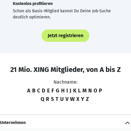
Kostenlos profitieren
Schon als Basis-Mitglied kannst Du Deine Job-Suche
deutlich optimieren.
Jetzt registrieren
21 Mio. XING Mitglieder, von A bis Z
Nachname:
A
B
C
D
E
F
G
H
I
J
K
L
M
N
O
P
Q
R
S
T
U
V
W
X
Y
Z
Unternehmen