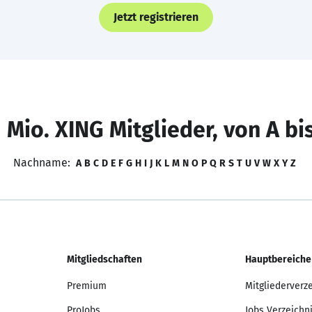
Jetzt registrieren
 Mio. XING Mitglieder, von A bi
Nachname:
A
B
C
D
E
F
G
H
I
J
K
L
M
N
O
P
Q
R
S
T
U
V
W
X
Y
Z
Mitgliedschaften
Hauptbereiche
Premium
Mitgliederverz
ProJobs
Jobs Verzeichn