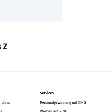
s Z
Services
eichnis
Personalgewinnung mit XING
is
Werben auf XING