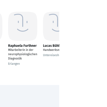
Raphaela Furthner
Lucas Bühler
Jacqueline Striedl
Mitarbeiterin in der
Handwerksmeister
Junior
neurophysiologischen
Projektmanager
Untereisesheim
Diagnostik
München
Erlangen