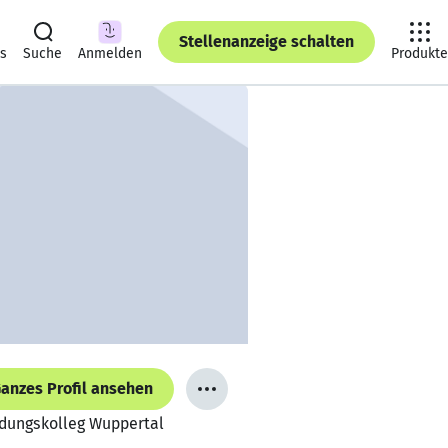
Stellenanzeige schalten
ts
Suche
Anmelden
Produkte
anzes Profil ansehen
ldungskolleg Wuppertal