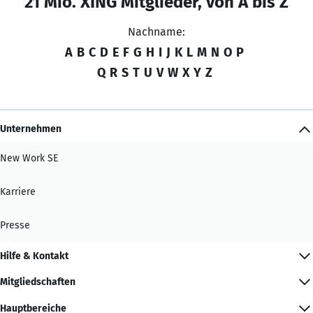
21 Mio. XING Mitglieder, von A bis Z
Nachname:
A
B
C
D
E
F
G
H
I
J
K
L
M
N
O
P
Q
R
S
T
U
V
W
X
Y
Z
Unternehmen
New Work SE
Karriere
Presse
Hilfe & Kontakt
Mitgliedschaften
Hauptbereiche