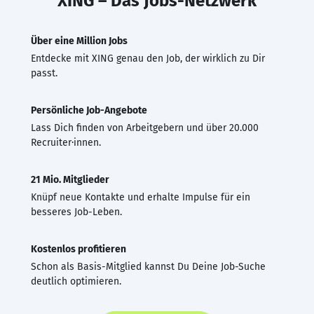
XING – Das Jobs-Netzwerk
Über eine Million Jobs
Entdecke mit XING genau den Job, der wirklich zu Dir
passt.
Persönliche Job-Angebote
Lass Dich finden von Arbeitgebern und über 20.000
Recruiter·innen.
21 Mio. Mitglieder
Knüpf neue Kontakte und erhalte Impulse für ein
besseres Job-Leben.
Kostenlos profitieren
Schon als Basis-Mitglied kannst Du Deine Job-Suche
deutlich optimieren.