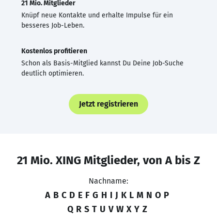
21 Mio. Mitglieder
Knüpf neue Kontakte und erhalte Impulse für ein
besseres Job-Leben.
Kostenlos profitieren
Schon als Basis-Mitglied kannst Du Deine Job-Suche
deutlich optimieren.
Jetzt registrieren
21 Mio. XING Mitglieder, von A bis Z
Nachname:
A
B
C
D
E
F
G
H
I
J
K
L
M
N
O
P
Q
R
S
T
U
V
W
X
Y
Z