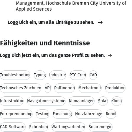
Management, Hochschule Bremen City University of
Applied Sciences
Logg Dich ein, um alle Einträge zu sehen.
Fähigkeiten und Kenntnisse
Logg Dich jetzt ein, um das ganze Profil zu sehen.
Troubleshooting
Typing
Industrie
PTC Creo
CAD
Technisches Zeichnen
API
Raffinerien
Mechatronik
Produktion
Infrastruktur
Navigationssysteme
Klimaanlagen
Solar
Klima
Entrepreneurship
Testing
Forschung
Nutzfahrzeuge
Rohöl
CAD-Software
Schreiben
Wartungsarbeiten
Solarenergie