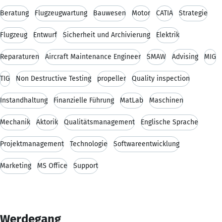
Beratung
Flugzeugwartung
Bauwesen
Motor
CATIA
Strategie
Flugzeug
Entwurf
Sicherheit und Archivierung
Elektrik
Reparaturen
Aircraft Maintenance Engineer
SMAW
Advising
MIG
TIG
Non Destructive Testing
propeller
Quality inspection
Instandhaltung
Finanzielle Führung
MatLab
Maschinen
Mechanik
Aktorik
Qualitätsmanagement
Englische Sprache
Projektmanagement
Technologie
Softwareentwicklung
Marketing
MS Office
Support
Werdegang