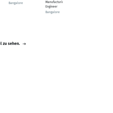
Manufacturing
Bangalore
Bangalore
Engineer
Bangalore
il zu sehen.