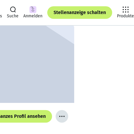
Stellenanzeige schalten
ts
Suche
Anmelden
Produkte
anzes Profil ansehen