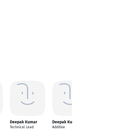
Deepak Kumar
Deepak Kumar
Deepak Kumar
Technical Lead
Additive
Product Manager