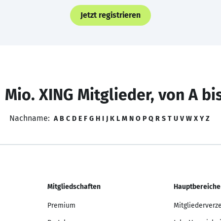
Jetzt registrieren
 Mio. XING Mitglieder, von A bi
Nachname:
A
B
C
D
E
F
G
H
I
J
K
L
M
N
O
P
Q
R
S
T
U
V
W
X
Y
Z
Mitgliedschaften
Hauptbereiche
Premium
Mitgliederverz