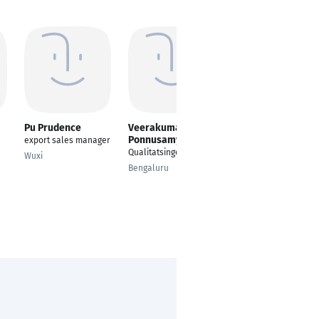
Pu Prudence
Veerakumar
Markus Renz
Ponnusamy
export sales manager
Auditor
Qualitatsingeneur
Wuxi
Tuttlingen
Bengaluru