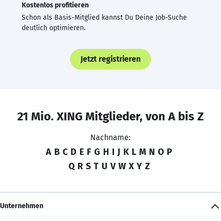
Kostenlos profitieren
Schon als Basis-Mitglied kannst Du Deine Job-Suche
deutlich optimieren.
Jetzt registrieren
21 Mio. XING Mitglieder, von A bis Z
Nachname:
A
B
C
D
E
F
G
H
I
J
K
L
M
N
O
P
Q
R
S
T
U
V
W
X
Y
Z
Unternehmen