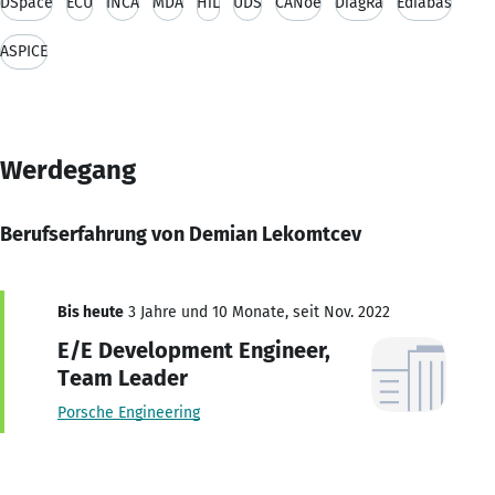
DSpace
ECU
INCA
MDA
HiL
UDS
CANoe
DiagRa
Ediabas
ASPICE
Werdegang
Berufserfahrung von Demian Lekomtcev
Bis heute
3 Jahre und 10 Monate, seit Nov. 2022
E/E Development Engineer,
Team Leader
Porsche Engineering