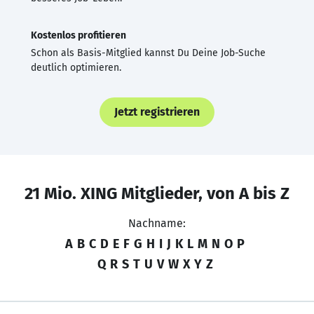
Kostenlos profitieren
Schon als Basis-Mitglied kannst Du Deine Job-Suche
deutlich optimieren.
Jetzt registrieren
21 Mio. XING Mitglieder, von A bis Z
Nachname:
A
B
C
D
E
F
G
H
I
J
K
L
M
N
O
P
Q
R
S
T
U
V
W
X
Y
Z