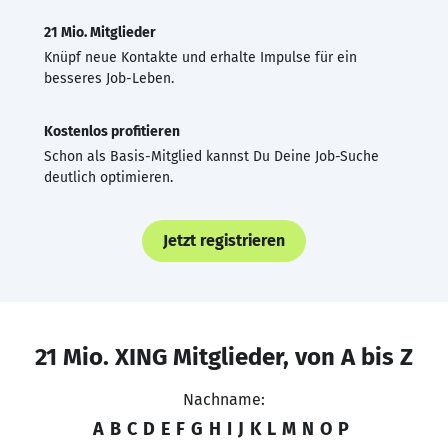
21 Mio. Mitglieder
Knüpf neue Kontakte und erhalte Impulse für ein
besseres Job-Leben.
Kostenlos profitieren
Schon als Basis-Mitglied kannst Du Deine Job-Suche
deutlich optimieren.
Jetzt registrieren
21 Mio. XING Mitglieder, von A bis Z
Nachname:
A
B
C
D
E
F
G
H
I
J
K
L
M
N
O
P