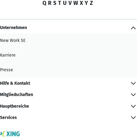
Q
R
S
T
U
V
W
X
Y
Z
Unternehmen
New Work SE
Karriere
Presse
Hilfe & Kontakt
Mitgliedschaften
Hauptbereiche
Services