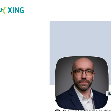
Denes Schröder
B
bildet sich zurzeit weiter. 🎓