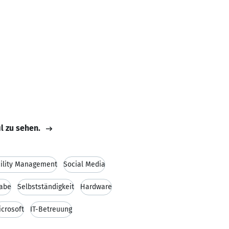
il zu sehen.
cility Management
Social Media
gabe
Selbstständigkeit
Hardware
icrosoft
IT-Betreuung