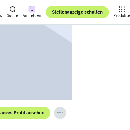
Stellenanzeige schalten
ts
Suche
Anmelden
Produkte
anzes Profil ansehen