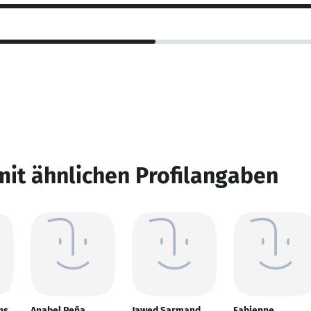
mit ähnlichen Profilangaben
ns
Anabel Peña
Jawed Sarmand
Fabienne