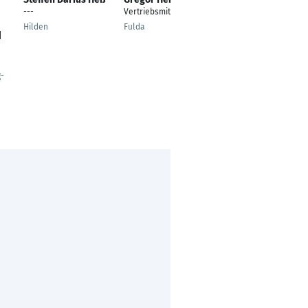
Laukat
---
Vertriebsmitarbeiter
Werkzeugmechaniker
Hilden
Fulda
|
Köln
g-