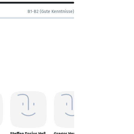
B1-B2 (Gute Kenntnisse)
Steffen Darius Heß
Gregor Heres
Marcel René