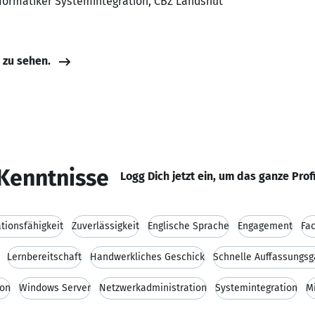
nformatiker Systemintegration, CBZ Landshut
e zu sehen.
Kenntnisse
Logg Dich jetzt ein, um das ganze Prof
ionsfähigkeit
Zuverlässigkeit
Englische Sprache
Engagement
Fa
Lernbereitschaft
Handwerkliches Geschick
Schnelle Auffassungs
ion
Windows Server
Netzwerkadministration
Systemintegration
M