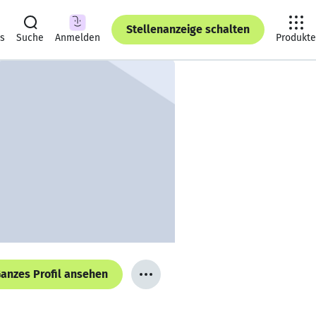
Stellenanzeige schalten
ts
Suche
Anmelden
Produkte
anzes Profil ansehen