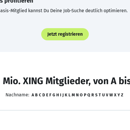
s profitieren
asis-Mitglied kannst Du Deine Job-Suche deutlich optimieren.
Jetzt registrieren
 Mio. XING Mitglieder, von A bi
Nachname:
A
B
C
D
E
F
G
H
I
J
K
L
M
N
O
P
Q
R
S
T
U
V
W
X
Y
Z