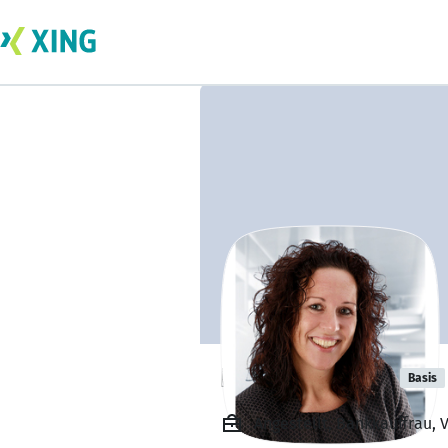
Denice Fiebig
Basis
Angestellt, Bankkauffrau,