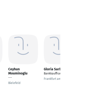
Ceyhun
Gloria Sarbok
Christopher
Mouminoglu
Kittelmann
Bankkauffrau
---
Bezirksleiter
Frankfurt am Main
Bielefeld
Iserlohn